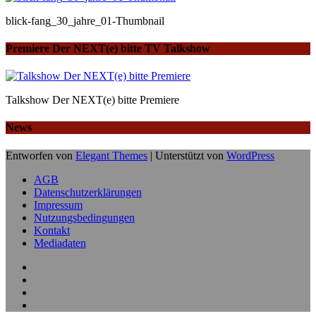
blick-fang_30_jahre_01-Thumbnail
Premiere Der NEXT(e) bitte TV Talkshow
Talkshow Der NEXT(e) bitte Premiere
News
Entworfen von
Elegant Themes
| Unterstützt von
WordPress
AGB
Datenschutzerklärungen
Impressum
Nutzungsbedingungen
Kontakt
Mediadaten