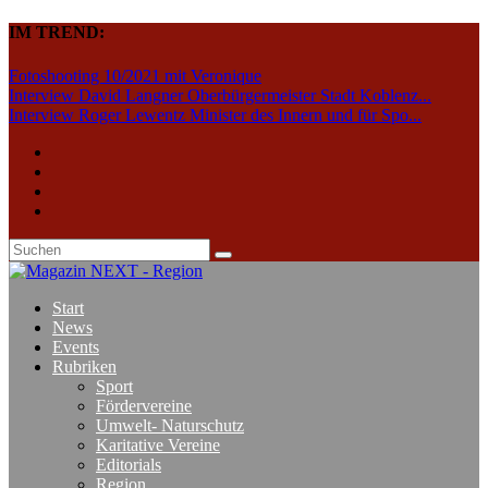
IM TREND:
Fotoshooting 10/2021 mit Veronique
Interview David Langner Oberbürgermeister Stadt Koblenz...
Interview Roger Lewentz Minister des Innern und für Spo...
Start
News
Events
Rubriken
Sport
Fördervereine
Umwelt- Naturschutz
Karitative Vereine
Editorials
Region