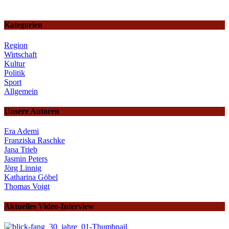
Kategorien
Region
Wirtschaft
Kultur
Politik
Sport
Allgemein
Unsere Autoren
Era Ademi
Franziska Raschke
Jana Trieb
Jasmin Peters
Jörg Linnig
Katharina Göbel
Thomas Voigt
Aktuelles Video-Interview