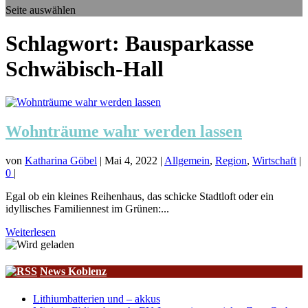
Seite auswählen
Schlagwort:
Bausparkasse
Schwäbisch-Hall
Wohnträume wahr werden lassen
von
Katharina Göbel
|
Mai 4, 2022
|
Allgemein
,
Region
,
Wirtschaft
|
0
|
Egal ob ein kleines Reihenhaus, das schicke Stadtloft oder ein
idyllisches Familiennest im Grünen:...
Weiterlesen
News Koblenz
Lithiumbatterien und – akkus