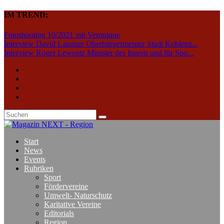
IM TREND:
Fotoshooting 10/2021 mit Veronique
Interview David Langner Oberbürgermeister Stadt Koblenz...
Interview Roger Lewentz Minister des Innern und für Spo...
Start
News
Events
Rubriken
Sport
Fördervereine
Umwelt- Naturschutz
Karitative Vereine
Editorials
Region