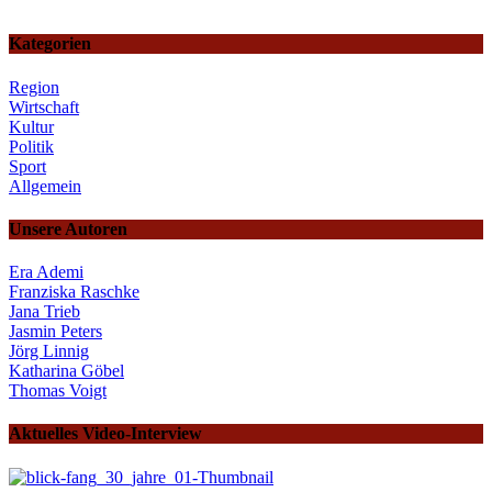
Kategorien
Region
Wirtschaft
Kultur
Politik
Sport
Allgemein
Unsere Autoren
Era Ademi
Franziska Raschke
Jana Trieb
Jasmin Peters
Jörg Linnig
Katharina Göbel
Thomas Voigt
Aktuelles Video-Interview