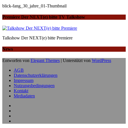
blick-fang_30_jahre_01-Thumbnail
Premiere Der NEXT(e) bitte TV Talkshow
Talkshow Der NEXT(e) bitte Premiere
News
Entworfen von
Elegant Themes
| Unterstützt von
WordPress
AGB
Datenschutzerklärungen
Impressum
Nutzungsbedingungen
Kontakt
Mediadaten