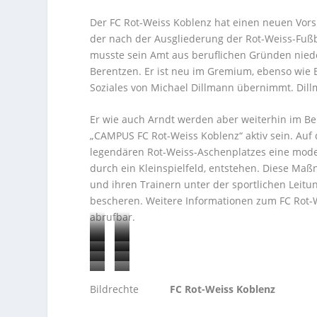
Der FC Rot-Weiss Koblenz hat einen neuen Vorsi
der nach der Ausgliederung der Rot-Weiss-Fuß
musste sein Amt aus beruflichen Gründen nied
Berentzen. Er ist neu im Gremium, ebenso wie Br
Soziales von Michael Dillmann übernimmt. Dillm
Er wie auch Arndt werden aber weiterhin im Bei
„CAMPUS FC Rot-Weiss Koblenz“ aktiv sein. Auf 
legendären Rot-Weiss-Aschenplatzes eine moder
durch ein Kleinspielfeld, entstehen. Diese M
und ihren Trainern unter der sportlichen Leit
bescheren. Weitere Informationen zum FC Rot-
abrufbar.
THOMAS
THOMAS
WERNER
BRIGITTE
BEER
VOIGT
CHRISTIAN
FRIEDRICH
WOLF
ZIEGLER
GERD
PIT
NOLL
BERENTZEN
Bildrechte
FC Rot-Weiss Koblenz
GAIL
ARNDT