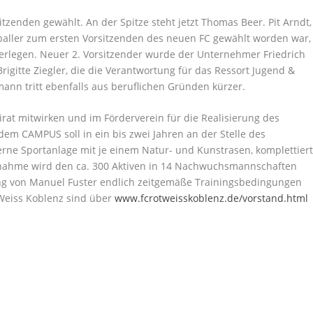
tzenden gewählt. An der Spitze steht jetzt Thomas Beer. Pit Arndt,
baller zum ersten Vorsitzenden des neuen FC gewählt worden war,
erlegen. Neuer 2. Vorsitzender wurde der Unternehmer Friedrich
igitte Ziegler, die die Verantwortung für das Ressort Jugend &
ann tritt ebenfalls aus beruflichen Gründen kürzer.
rat mitwirken und im Förderverein für die Realisierung des
dem CAMPUS soll in ein bis zwei Jahren an der Stelle des
ne Sportanlage mit je einem Natur- und Kunstrasen, komplettier
aßnahme wird den ca. 300 Aktiven in 14 Nachwuchsmannschaften
ung von Manuel Fuster endlich zeitgemäße Trainingsbedingungen
Weiss Koblenz sind über
www.fcrotweisskoblenz.de/vorstand.html