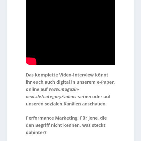
Das komplette Video-Interview könnt
ihr euch auch digital in unserem e-Paper,
online auf
www.magazin-
next.de
/
category/videos-serien
oder auf
unseren sozialen Kanälen anschauen.
Performance Marketing. Für jene, die
den Begriff nicht kennen, was steckt
dahinter?