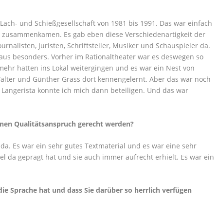
Lach- und Schießgesellschaft von 1981 bis 1991. Das war einfach
fe zusammenkamen. Es gab eben diese Verschiedenartigkeit der
rnalisten, Juristen, Schriftsteller, Musiker und Schauspieler da.
us besonders. Vorher im Rationaltheater war es deswegen so
 mehr hatten ins Lokal weitergingen und es war ein Nest von
Walter und Günther Grass dort kennengelernt. Aber das war noch
er Langerista konnte ich mich dann beteiligen. Und das war
enen Qualitätsanspruch gerecht werden?
 da. Es war ein sehr gutes Textmaterial und es war eine sehr
l da geprägt hat und sie auch immer aufrecht erhielt. Es war ein
e Sprache hat und dass Sie darüber so herrlich verfügen