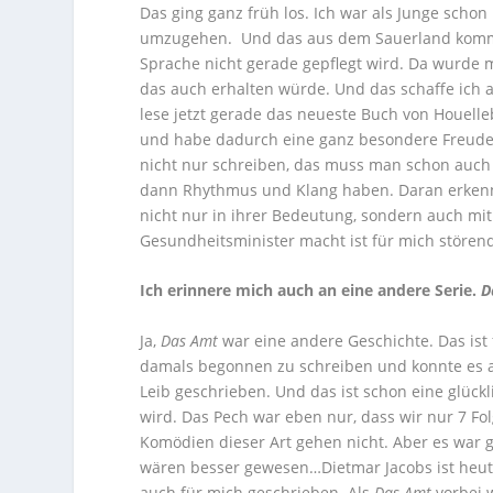
Das ging ganz früh los. Ich war als Junge scho
umzugehen. Und das aus dem Sauerland komme
Sprache nicht gerade gepflegt wird. Da wurde mi
das auch erhalten würde. Und das schaffe ich a
lese jetzt gerade das neueste Buch von Houellebe
und habe dadurch eine ganz besondere Freude 
nicht nur schreiben, das muss man schon auc
dann Rhythmus und Klang haben. Daran erkennt
nicht nur in ihrer Bedeutung, sondern auch mi
Gesundheitsminister macht ist für mich störend
Ich erinnere mich auch an eine andere Serie.
D
Ja,
Das Amt
war eine andere Geschichte. Das ist
damals begonnen zu schreiben und konnte es au
Leib geschrieben. Und das ist schon eine glüc
wird. Das Pech war eben nur, dass wir nur 7 Fo
Komödien dieser Art gehen nicht. Aber es war g
wären besser gewesen…Dietmar Jacobs ist heute 
auch für mich geschrieben. Als
Das Amt
vorbei w