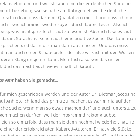
n relativ eloquent und wusste auch mit dieser deutschen Sprache
nd, beziehungsweise nahe am Ruhrgebiet, wo die deutsche
r schon klar, dass das eine Qualität von mir ist und dass ich mir
uch – wie ich immer wieder sage – durch lautes Lesen. Also ich
cq, was nicht ganz leicht laut zu lesen ist. Aber ich lese es laut
daran. Sprache ist schon auch eine auditive Sache. Das kann ma
h sprechen und das muss man dann auch hören. Und das muss
 man auch einen Schauspieler, der also wirklich mit den Worten
t deren Klang umgehen kann. Mehrfach also, wie das unser
. Und das macht auch vieles inhaltlich kaputt.
as Amt
haben Sie gemacht…
 für mich geschrieben worden und der Autor Dr. Dietmar Jacobs ha
f Anhieb. Ich fand das prima zu machen. Es war mir ja auf den
kliche Sache, wenn man so etwas machen darf und auch unterstützt
lgen machen durften, weil der Programmdirektor glaubte,
leich so ein Erfolg, dass man sie dann nochmal wiederholt hat. 13
einer der erfolgreichsten Kabarett-Autoren. Er hat viele Stücke
ar, hat er mich gefragt: was machen wir denn jetzt? Und ich habe