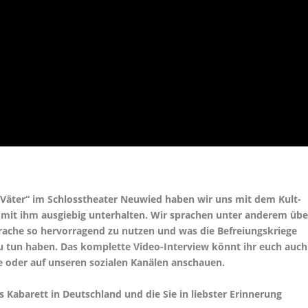
äter“ im Schlosstheater Neuwied haben wir uns mit dem Kult-
 mit ihm ausgiebig unterhalten. Wir sprachen unter anderem übe
rache so hervorragend zu nutzen und was die Befreiungskriege
u tun haben. Das komplette Video-Interview könnt ihr euch auch
 oder auf unseren sozialen Kanälen anschauen.
 Kabarett in Deutschland und die Sie in liebster Erinnerung