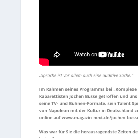
„Sprache ist vor allem auch eine auditive Sache.“
Im Rahmen seines Programms bei „Komplexe V
Kabarettisten Jochen Busse getroffen und uns
seine TV- und Bühnen-Formate, sein Talent Sp
von Napoleon mit der Kultur in Deutschland z
online auf www.magazin-next.de/jochen-busse
Was war für Sie die herausragendste Zeiten des