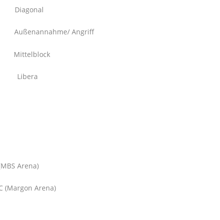
agonal
annahme/ Angriff
elblock
ibera
 (MBS Arena)
SC (Margon Arena)