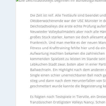
Die Zeit ist reif. Alle Testläufe sind beendet u
Oktoberwochenende war der USC Münster in d
Deichstadtvolleys die erste echte Prüfung aufer
Neuwieder Volleyballmädels aber noch alle Händ
großes Stück stärker, kamen sie doch allesamt
Frankreich. Und man merkte es der neuen Mann
Fitness und Krafttraining fehlte hier und da ein
Aufwartung machten bekamen die zahlreichen 
kommenden Spielzeit zu leisten im Stande sein
Lebkuchen-Stadt zwar, boten aber in einer Part
Ballwechseln. Ein Highlight nach dem anderen ri
Single einen schier unerreichbaren Ball noch 
stieg und dann nach dem Herunterfallen von Si
geschmettert wurde kannte die Begeisterung ke
Es folgten noch Testspiele in Tierville, ein D
französischen Erstligisten Volleys Nancy. Scho