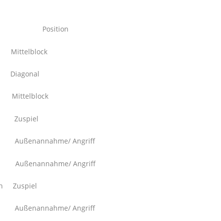
 Position
elblock
agonal
elblock
spiel
ahme/ Angriff
ahme/ Angriff
uspiel
nnahme/ Angriff