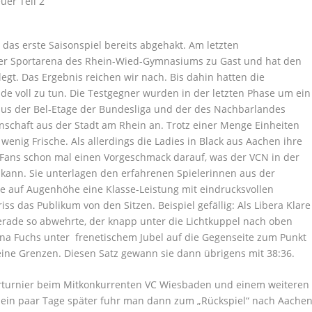
nd das erste Saisonspiel bereits abgehakt. Am letzten
er Sportarena des Rhein-Wied-Gymnasiums zu Gast und hat den
legt. Das Ergebnis reichen wir nach. Bis dahin hatten die
e voll zu tun. Die Testgegner wurden in der letzten Phase um ein
 aus der Bel-Etage der Bundesliga und der des Nachbarlandes
schaft aus der Stadt am Rhein an. Trotz einer Menge Einheiten
 wenig Frische. Als allerdings die Ladies in Black aus Aachen ihre
Fans schon mal einen Vorgeschmack darauf, was der VCN in der
 kann. Sie unterlagen den erfahrenen Spielerinnen aus der
ie auf Augenhöhe eine Klasse-Leistung mit eindrucksvollen
ss das Publikum von den Sitzen. Beispiel gefällig: Als Libera Klare
gerade so abwehrte, der knapp unter die Lichtkuppel nach oben
na Fuchs unter frenetischem Jubel auf die Gegenseite zum Punkt
ine Grenzen. Diesen Satz gewann sie dann übrigens mit 38:36.
reierturnier beim Mitkonkurrenten VC Wiesbaden und einem weiteren
n ein paar Tage später fuhr man dann zum „Rückspiel“ nach Aachen