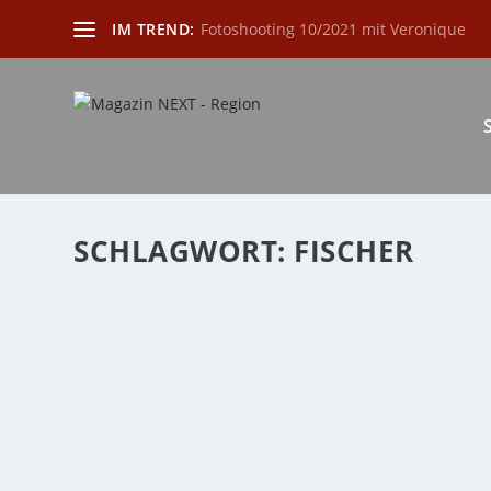
IM TREND:
Fotoshooting 10/2021 mit Veronique
SCHLAGWORT:
FISCHER
BUCHTIPP LORELEY
von
Katharina Göbel
|
Mai 2, 2024
|
buch
,
Buchtipp
,
Die Region l
Von Bestseller-Autorin Susanne Popp Bacharach 1817. D
WEITERLESEN