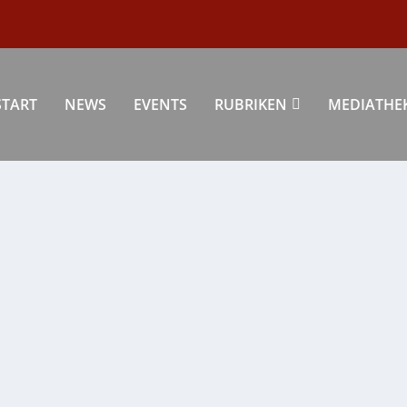
START
NEWS
EVENTS
RUBRIKEN
MEDIATHE
iest
,
Kultur
|
0
|
ie mittellose Waise Julie arbeitet als Magd...