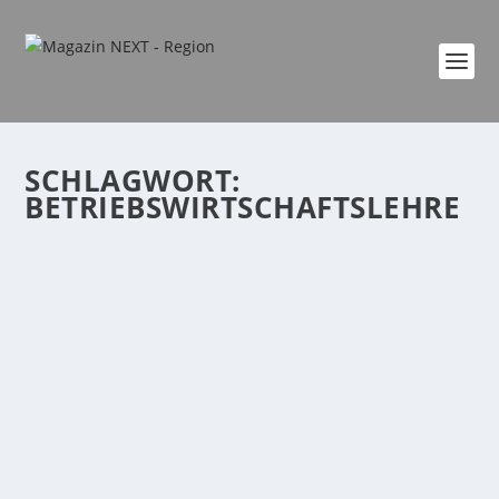
SCHLAGWORT:
BETRIEBSWIRTSCHAFTSLEHRE
JETZT DURCHSTARTEN INS
WINTERSEMESTER: DER STUDIENGANG
BETRIEBSWIRT/IN (VWA)
von
Katharina Göbel
|
Okt. 1, 2024
|
Beruf & Ausbildung
,
Wirtschaft
|
0
|
Die Verwaltungs- und Wirtschafts-Akademie (VWA)
bietet mit dem Studiengang Betriebswirt/in (VWA)...